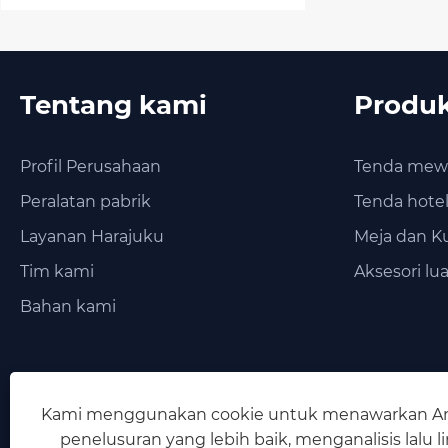
Tentang kami
Produ
Profil Perusahaan
Tenda mewa
Peralatan pabrik
Tenda hote
Layanan Harajuku
Meja dan Ku
Tim kami
Aksesori lu
Bahan kami
Kami menggunakan cookie untuk menawarkan A
penelusuran yang lebih baik, menganalisis lalu li