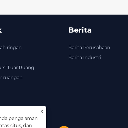
k
Berita
h ringan
Berita Perusahaan
l
Berita Industri
rsi Luar Ruang
ar ruangan
X
nda pengalaman
ntas situs, dan