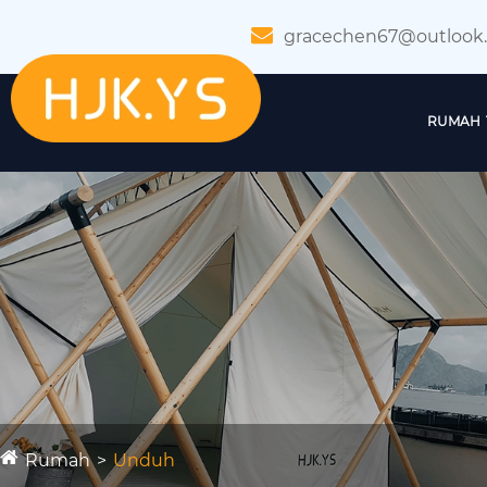
gracechen67@outlook
RUMAH
Rumah
Unduh